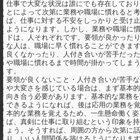
仕事で大変な状況は誰にでも存在しており
とによって次第に業務や職場に慣れると
ば、仕事に対する不安をしっかりと受け
ようになります。しかし、業務や職場に
ドは、人それぞれです。要領が良かった
な人は、職場に早く慣れることができま
良くなかったり、人付き合いが苦手だっ
や職場に慣れるまで時間が掛かってしま
す。
要領が良くないこと・人付き合いが苦手
や大変さを感じている場合は、まず基本
向き合う必要があります。基本的な業務
できるようになれば、後は応用の業務を
本的な業務を覚えるため、一生懸命働く姿
ば、真剣に仕事に取り組むという印象を
ょう。そうすれば、周囲の方から次第に
り、いい人間関係を築けるようになりま