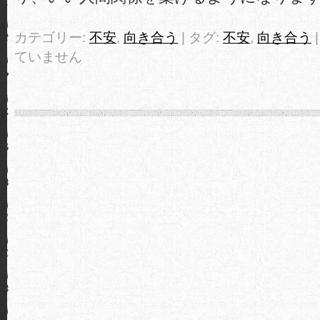
カテゴリー:
不安
,
向き合う
| タグ:
不安
,
向き合う
ていません