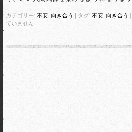
カテゴリー:
不安
,
向き合う
| タグ:
不安
,
向き合う
ていません