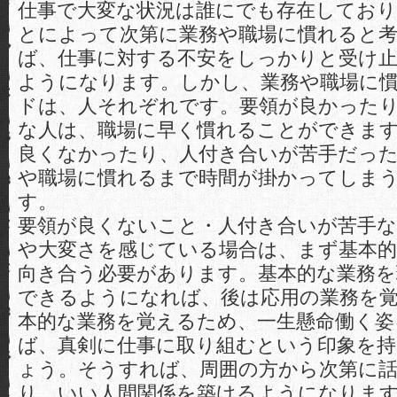
仕事で大変な状況は誰にでも存在しており
とによって次第に業務や職場に慣れると
ば、仕事に対する不安をしっかりと受け
ようになります。しかし、業務や職場に
ドは、人それぞれです。要領が良かった
な人は、職場に早く慣れることができま
良くなかったり、人付き合いが苦手だっ
や職場に慣れるまで時間が掛かってしま
す。
要領が良くないこと・人付き合いが苦手
や大変さを感じている場合は、まず基本
向き合う必要があります。基本的な業務
できるようになれば、後は応用の業務を
本的な業務を覚えるため、一生懸命働く姿
ば、真剣に仕事に取り組むという印象を
ょう。そうすれば、周囲の方から次第に
り、いい人間関係を築けるようになりま