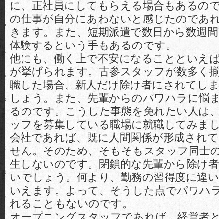
に、正社員にしてもらえる場合もあるの
の仕事が自分にあわないと感じたのであ
きます。また、短期派遣で数日から数週間
体験するという手もあるのです。
他にも、働く上で不安になることといえば
が挙げられます。古参スタッフが数多く
職した場合、新人だけ除け者にされてし
しょう。また、先輩からのパワハラに悩
るのです。こうした事態を免れたい人は
ッフを募集している職場に就職してみま
会社であれば、既に人間関係が形成され
せん。そのため、そもそもスタッフ同士
生しないのです。閉鎖的な先輩から除け
いでしょう。何より、勤務の習得度に違
いえます。よって、そうした点でパワハ
れることもないのです。
オープニングスタッフであれば、経営者