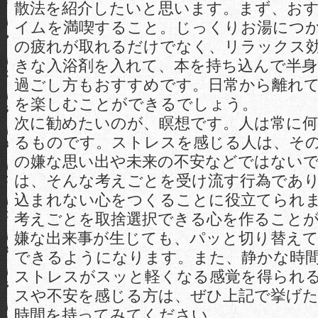
散法を紹介したいと思います。まず、お
イムを満喫すること。じっくりお湯につ
の疲れが取れるだけでなく、リラックス
きな入浴剤を入れて、本を持ち込んで半
過ごし方もおすすめです。日常から離れ
を楽しむことができるでしょう。
次に勧めたいのが、瞑想です。人は常に
るものです。ストレスを感じる人は、そ
の嫌な思い出や未来の不安などではない
は、そんな考えごとを受け流す行為であ
込まれない心をつくることに役立てられ
考えごとを取捨選択できる心を作ること
嫌な出来事が生じても、パッと切り替え
できるようになります。また、静かな時
ストレスがスッと軽くなる感覚を得られ
スや不安を感じる方は、ぜひ上記で挙げ
時間を持ってみてください。